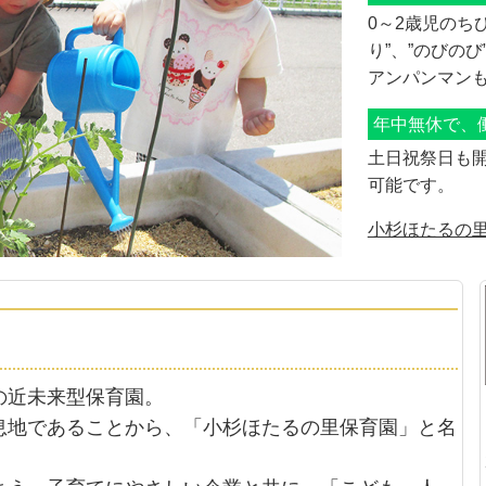
0～2歳児のち
り”、”のびの
アンパンマンも
年中無休で、
土日祝祭日も
可能です。
小杉ほたるの
の近未来型保育園。
息地であることから、「小杉ほたるの里保育園」と名