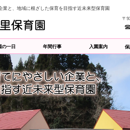
企業と、地域に根ざした保育を目指す近未来型保育園
〒9
☎
園の一日
年間行事
入園案内
保